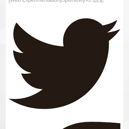
[Web Experimentation]OptimizelyXの設定