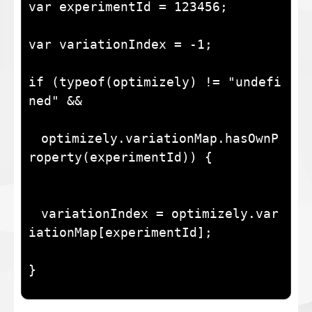
var experimentId = 123456;

var variationIndex = -1;

if (typeof(optimizely) != "undefi
ned" &&

　optimizely.variationMap.hasOwnP
roperty(experimentId)) {

　variationIndex = optimizely.var
iationMap[experimentId];

}