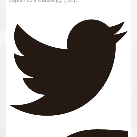
[Optimizely Classic]はじめに