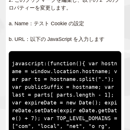
ロパティーを変更します。
a. Name：テスト Cookie の設定
b. URL：以下の JavaScript を入力します
javascript:(function(){ var hostn
ame = window.location.hostname; v
ar par ts = hostname.split("."); 
var publicSuffix = hostname; var 
last = parts[ parts.length - 1]; 
var expireDate = new Date(); expi
reDate.setDate(expir eDate.getDat
e() + 7); var TOP_LEVEL_DOMAINS = 
["com", "local", "net", "o rg", 