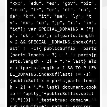
"xxx", "edu", "es", "gov", "biz", 
"info", "fr", "gr", "nl", "ca", " 
de", "kr", "it", "me", "ly", "t
v", "mx", "cn", "jp", "il", "in", 
"iq"]; var SPECIAL_DOMAINS = ["j
p", "uk", "au"]; if(parts.length 
> 2 && SPECIAL _DOMAINS.indexOf(l
ast) != -1){ publicSuffix = parts
[parts.length - 3] + "."+ parts[p
arts.length - 2] + "."+ last} els
e if(parts.length > 1 && TO P_LEV
EL_DOMAINS.indexOf(last) != -1) 
{publicSuffix = parts[parts.lengt
h - 2] + "."+ last} document.cook
ie = "optly_"+publicSuffix.split
(".")[0]+ "_test=true; domain=."+
publicSuffix+"; path=/; expires